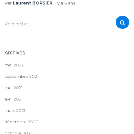
Par
Laurent BORSIER
, il y a
6 ans
R
Rechercher…
e
c
h
e
Archives
r
c
mai 2022
h
e
septembre 2021
r
mai 2021
:
avril 2021
mars 2021
décembre 2020
octobre 2020