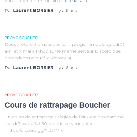
qui aura lieu entre mi-juin et
Lire la suite…
Par
Laurent BORSIER
, il y a
6 ans
PROMO BOUCHER
Deux ateliers thématiques sont programmés les jeudi 30
avril et 7 mai à 14h30 sur le même serveur Discord que
précédemment (cf. ci-dessous).
Par
Laurent BORSIER
, il y a
6 ans
PROMO BOUCHER
Cours de rattrapage Boucher
Un cours de rattrapage « règles de l’air » est programmé
mardi 7 avril à 14h30. voici le serveur utilisé
: https://discord.gg/XcGTMrc