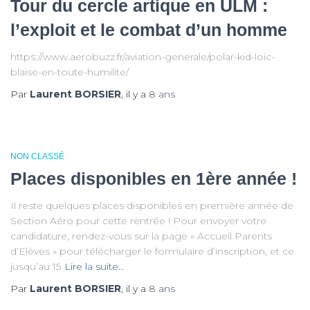
Tour du cercle artique en ULM :
l’exploit et le combat d’un homme
https://www.aerobuzz.fr/aviation-generale/polar-kid-loic-
blaise-en-toute-humilite/
Par
Laurent BORSIER
, il y a
8 ans
NON CLASSÉ
Places disponibles en 1ère année !
Il reste quelques places disponibles en première année de
Section Aéro pour cette rentrée ! Pour envoyer votre
candidature, rendez-vous sur la page « Accueil Parents
d’Elèves » pour télécharger le formulaire d’inscription, et ce
jusqu’au 15
Lire la suite…
Par
Laurent BORSIER
, il y a
8 ans