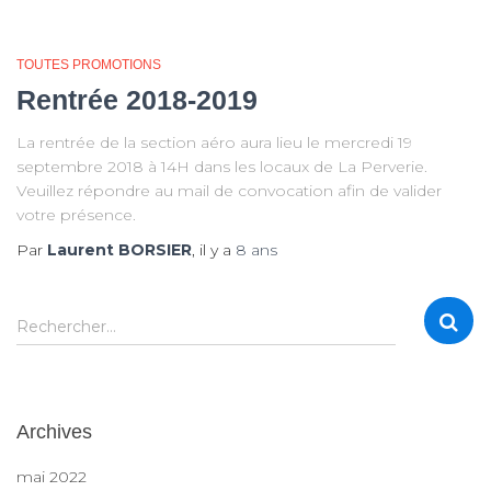
TOUTES PROMOTIONS
Rentrée 2018-2019
La rentrée de la section aéro aura lieu le mercredi 19
septembre 2018 à 14H dans les locaux de La Perverie.
Veuillez répondre au mail de convocation afin de valider
votre présence.
Par
Laurent BORSIER
, il y a
8 ans
R
Rechercher…
e
c
h
e
Archives
r
c
mai 2022
h