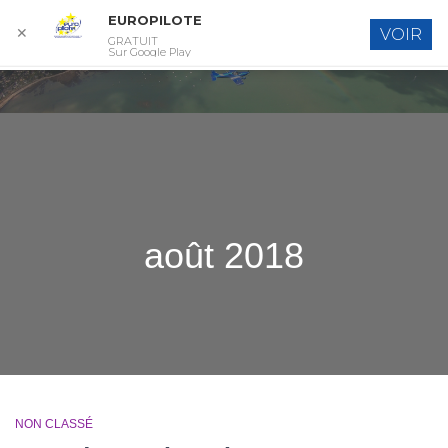
EUROPILOTE
✕
VOIR
GRATUIT
DÉPL
Sur Google Play
LA
NAVI
août 2018
NON CLASSÉ