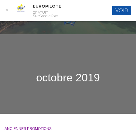
EUROPILOTE
✕
VOIR
GRATUIT
DÉPL
Sur Google Play
LA
NAVI
octobre 2019
ANCIENNES PROMOTIONS