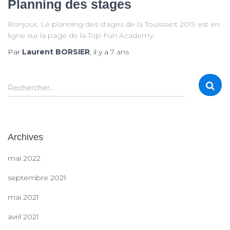
Planning des stages
Bonjour, Le planning des stages de la Toussaint 2019 est en
ligne sur la page de la Top Fun Academy.
Par
Laurent BORSIER
, il y a
7 ans
R
Rechercher…
e
c
h
e
Archives
r
c
mai 2022
h
e
septembre 2021
r
mai 2021
:
avril 2021