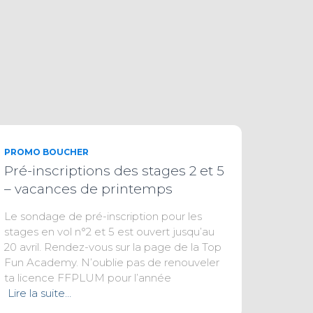
PROMO BOUCHER
Pré-inscriptions des stages 2 et 5
– vacances de printemps
Le sondage de pré-inscription pour les
stages en vol n°2 et 5 est ouvert jusqu’au
20 avril. Rendez-vous sur la page de la Top
Fun Academy. N’oublie pas de renouveler
ta licence FFPLUM pour l’année
Lire la suite…