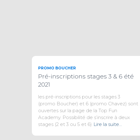
PROMO BOUCHER
Pré-inscriptions stages 3 & 6 été
2021
les pré-inscriptions pour les stages 3
(promo Boucher) et 6 (promo Chavez) sont
ouvertes sur la page de la Top Fun
Academy. Possibilité de s’inscrire à deux
stages (2 et 3 ou 5 et 6)
Lire la suite…