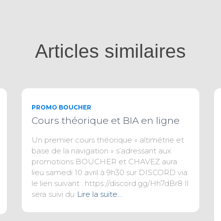
Articles similaires
PROMO BOUCHER
Cours théorique et BIA en ligne
Un premier cours théorique « altimétrie et
base de la navigation » s’adressant aux
promotions BOUCHER et CHAVEZ aura
lieu samedi 10 avril à 9h30 sur DISCORD via
le lien suivant : https://discord.gg/Hh7dBr8 Il
sera suivi du
Lire la suite…