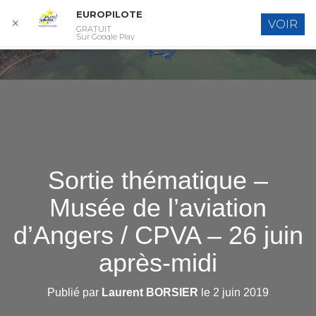
EUROPILOTE
✕
VOIR
GRATUIT
D
Sur Google Play
É
P
L
I
E
R
L
A
N
A
Sortie thématique –
V
I
Musée de l’aviation
G
A
d’Angers / CPVA – 26 juin
T
I
après-midi
O
N
Publié par
Laurent BORSIER
le
2 juin 2019