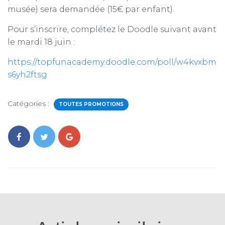
musée) sera demandée (15€ par enfant).
Pour s’inscrire, complétez le Doodle suivant avant
le mardi 18 juin :
https://topfunacademy.doodle.com/poll/w4kvxbm
s6yh2ftsg
Catégories :
TOUTES PROMOTIONS