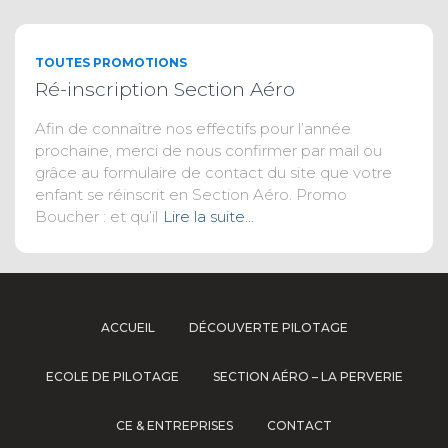
TOUTES PROMOTIONS
Ré-inscription Section Aéro
Afin de connaître nos effectifs pour l’année
prochaine, merci de nous confirmer par mail ou
grâce au formulaire de contact du site que votre
enfant se réinscrit en Section Aéro. Promo
Boucher : et qu’il
Lire la suite…
ACCUEIL
DÉCOUVERTE PILOTAGE
ECOLE DE PILOTAGE
SECTION AÉRO – LA PERVERIE
CE & ENTREPRISES
CONTACT