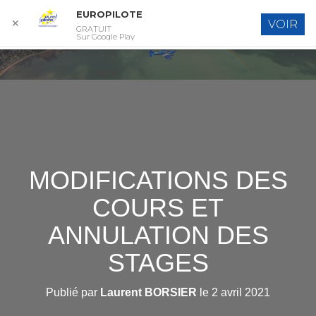
EUROPILOTE
✕
VOIR
GRATUIT
D
Sur Google Play
É
P
L
I
E
R
L
A
N
A
MODIFICATIONS DES
V
I
COURS ET
G
A
ANNULATION DES
T
I
STAGES
O
N
Publié par
Laurent BORSIER
le
2 avril 2021