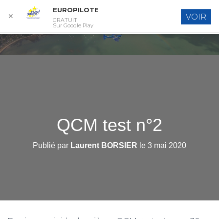
EUROPILOTE
✕
VOIR
GRATUIT
D
Sur Google Play
É
P
L
I
E
R
L
A
N
A
QCM test n°2
V
I
Publié par
Laurent BORSIER
le
3 mai 2020
G
A
T
I
O
N