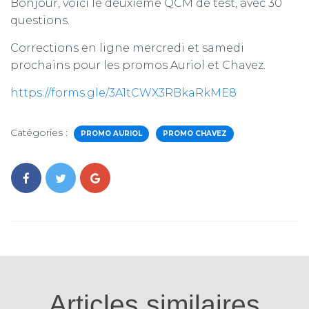
Bonjour, voici le deuxième QCM de test, avec 30
questions.
Corrections en ligne mercredi et samedi
prochains pour les promos Auriol et Chavez.
https://forms.gle/3A1tCWX3RBkaRkME8
Catégories :
PROMO AURIOL
PROMO CHAVEZ
Articles similaires