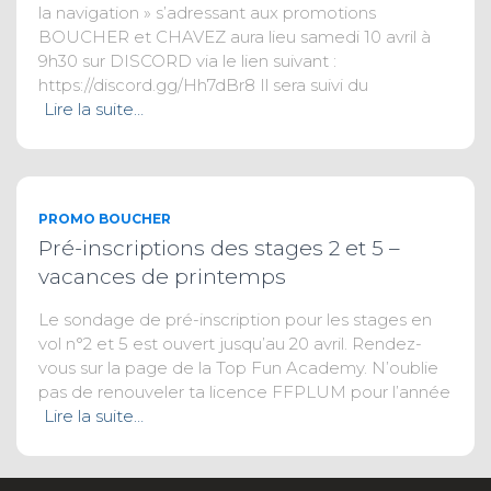
la navigation » s’adressant aux promotions
BOUCHER et CHAVEZ aura lieu samedi 10 avril à
9h30 sur DISCORD via le lien suivant :
https://discord.gg/Hh7dBr8 Il sera suivi du
Lire la suite…
PROMO BOUCHER
Pré-inscriptions des stages 2 et 5 –
vacances de printemps
Le sondage de pré-inscription pour les stages en
vol n°2 et 5 est ouvert jusqu’au 20 avril. Rendez-
vous sur la page de la Top Fun Academy. N’oublie
pas de renouveler ta licence FFPLUM pour l’année
Lire la suite…